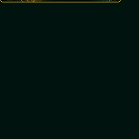
百家乐平注押注如何影响游戏策略
本文由开云编辑部整理发布，为您带来最新、最专业的体育
赛事解读与深度分析。我们致力于为每一位体育爱好者提供
有价值的资讯内容。
无论您是百家乐的新手，还是一个经验丰富的玩家，
理解如何采用
平注押注策略
来影响您的游戏策略都是
至关重要的。百家乐是一种充满机会的游戏，而押注
方式的变化可以直接影响游戏的结果和玩家的心态。
接下来，我们将深入探讨什么是平注押注，以及它如
何改变您的游戏策略。