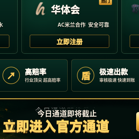
p
—— 赛事数据中枢，从这里
精彩
数据解析与超清流媒体，
百家乐app客户端
与网页端协同，为您
踪的是欧洲五大联赛、NBA季后赛还是电竞赛场，我们都能提
流畅的观看体验。